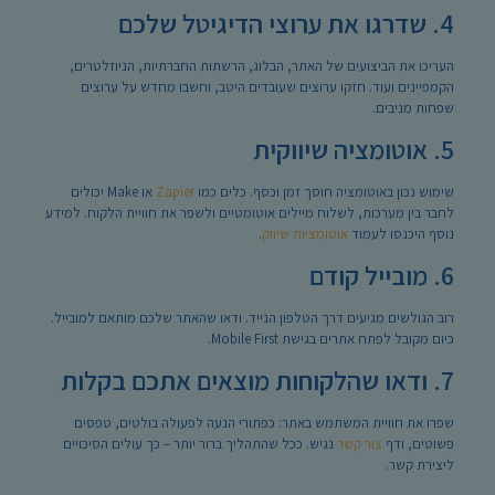
4. שדרגו את ערוצי הדיגיטל שלכם
העריכו את הביצועים של האתר, הבלוג, הרשתות החברתיות, הניוזלטרים,
הקמפיינים ועוד. חזקו ערוצים שעובדים היטב, וחשבו מחדש על ערוצים
שפחות מניבים.
5. אוטומציה שיווקית
שימוש נכון באוטומציה חוסך זמן וכסף. כלים כמו
Zapier
או Make יכולים
לחבר בין מערכות, לשלוח מיילים אוטומטיים ולשפר את חוויית הלקוח. למידע
נוסף היכנסו לעמוד
אוטומציות שיווק
.
6. מובייל קודם
רוב הגולשים מגיעים דרך הטלפון הנייד. ודאו שהאתר שלכם מותאם למובייל.
כיום מקובל לפתח אתרים בגישת Mobile First.
7. ודאו שהלקוחות מוצאים אתכם בקלות
שפרו את חוויית המשתמש באתר: כפתורי הנעה לפעולה בולטים, טפסים
פשוטים, ודף
צור קשר
נגיש. ככל שהתהליך ברור יותר – כך עולים הסיכויים
ליצירת קשר.