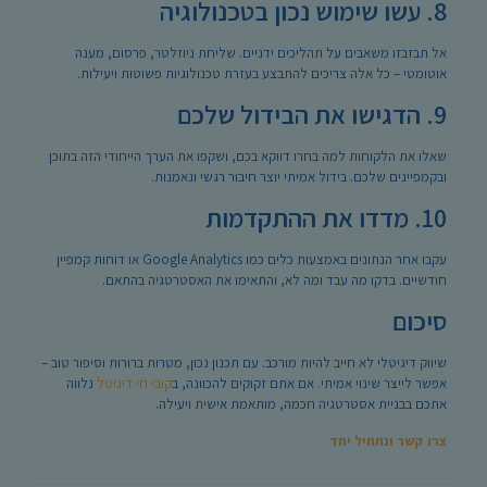
8. עשו שימוש נכון בטכנולוגיה
אל תבזבזו משאבים על תהליכים ידניים. שליחת ניוזלטר, פרסום, מענה
אוטומטי – כל אלה צריכים להתבצע בעזרת טכנולוגיות פשוטות ויעילות.
9. הדגישו את הבידול שלכם
שאלו את הלקוחות למה בחרו דווקא בכם, ושקפו את הערך הייחודי הזה בתוכן
ובקמפיינים שלכם. בידול אמיתי יוצר חיבור רגשי ונאמנות.
10. מדדו את ההתקדמות
עקבו אחר הנתונים באמצעות כלים כמו Google Analytics או דוחות קמפיין
חודשיים. בדקו מה עבד ומה לא, והתאימו את האסטרטגיה בהתאם.
סיכום
שיווק דיגיטלי לא חייב להיות מורכב. עם תכנון נכון, מטרות ברורות וסיפור טוב –
אפשר לייצר שינוי אמיתי. אם אתם זקוקים להכוונה, ב
קובי חי דיגיטל
נלווה
אתכם בבניית אסטרטגיה חכמה, מותאמת אישית ויעילה.
צרו קשר ונתחיל יחד