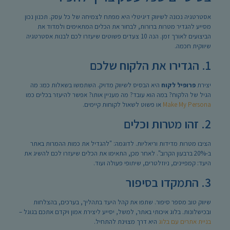
אסטרטגיה נכונה לשיווק דיגיטלי היא מפתח לצמיחה של כל עסק. תכנון נכון
מסייע להגדיר מטרות ברורות, לבחור את הכלים המתאימים ולמדוד את
הביצועים לאורך זמן. הנה 10 צעדים פשוטים שיעזרו לכם לבנות אסטרטגיה
שיווקית חכמה.
1. הגדירו את הלקוח שלכם
יצירת
פרופיל לקוח
היא הבסיס לשיווק מדויק. השתמשו בשאלות כמו: מה
הגיל של הלקוח? במה הוא עובד? מה מעניין אותו? אפשר להיעזר בכלים כמו
Make My Persona
או פשוט לשאול לקוחות קיימים.
2. זהו מטרות וכלים
הציבו מטרות מדידות וריאליות. לדוגמה: "להגדיל את כמות ההמרות באתר
ב-20% ברבעון הקרוב". לאחר מכן, התאימו את הכלים שיעזרו לכם להשיג את
היעד: קמפיינים, ניוזלטרים, שיתופי פעולה ועוד.
3. התמקדו בסיפור
שיווק טוב מספר סיפור. שתפו את קהל היעד בתהליך, בערכים, בהצלחות
ובכישלונות. בלוג איכותי באתר, למשל, יסייע ליצירת אמון ויקדם אתכם בגוגל –
בניית אתרים עם בלוג
היא דרך מצוינת להתחיל.