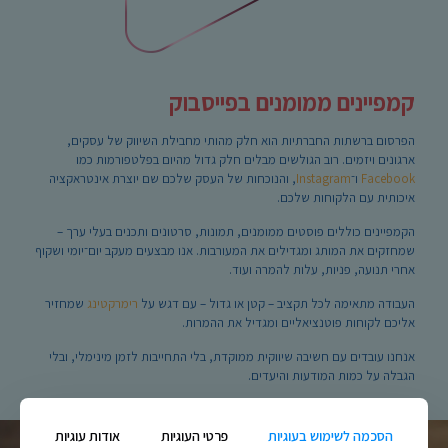
קמפיינים ממומנים בפייסבוק
הפרסום ברשתות החברתיות הוא חלק מהותי מחבילת השיווק של עסקים,
ארגונים ויזמים. רוב הגולשים מבלים חלק גדול מהיום בפלטפורמות כמו
Facebook
ו־
Instagram
, והנוכחות של העסק שלכם שם יוצרת אינטראקציה
איכותית עם הלקוחות שלכם.
הקמפיינים כוללים פוסטים ממומנים, תמונות, סרטונים ותכנים בעלי ערך –
שמחזקים את המותג ומגדילים את המעורבות. אנו מבצעים מעקב יום־יומי ושקוף
אחרי תנועה, פניות, עלות להמרה ועוד.
העבודה מתאימה לכל תקציב – קטן או גדול – עם דגש על
רימרקטינג
שמחזיר
אליכם לקוחות פוטנציאליים ומגדיל את ההמרות.
אנחנו עובדים עם חשיבה שיווקית ממוקדת, בלי התחייבות לזמן מינימלי, ובלי
הגבלה על כמות המודעות והיעדים.
הסכמה לשימוש בעוגיות
פרטי העוגיות
אודות עוגיות