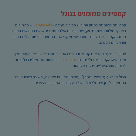
קמפיינים ממומנים בגוגל
קמפיינים ממומנים במנוע החיפוש המוביל בעולם –
Google Ads
– מתחילים
במחקר מילות מפתח מדויק, שבו בודקים אילו ביטויים יביאו את התוצאות הטובות
ביותר. הקמפיינים מלווים במעקב יומי ושקוף אחר התנועה, הפניות, עלות המרה
ופרמטרים נוספים.
אנו עובדים עם תקציבים קטנים וגדולים כאחד, במטרה להציב את העסק שלך
על המפה. הקמפיינים כוללים גם
רימרקטינג
– פרסומות שממש "ירדפו" אחרי
לקוחות פוטנציאליים ויגבירו מעורבות.
הכול מתבצע עם ראש "שמבין" עסקים: מוכוונות שיווקית, חשיבה יצירתית, בלי
התחייבות לזמן מינימלי ובלי הגבלה על כמות המודעות והיעדים.